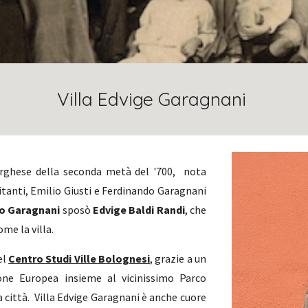
Villa Edvige Garagnani
orghese della seconda metà del '700, nota
bitanti, Emilio Giusti e Ferdinando Garagnani
o Garagnani
sposò
Edvige Baldi Randi
,
che
ome la villa.
el
Centro Studi Ville Bolognesi
, grazie a un
ione Europea insieme al vicinissimo Parco
città. Villa Edvige Garagnani è anche cuore