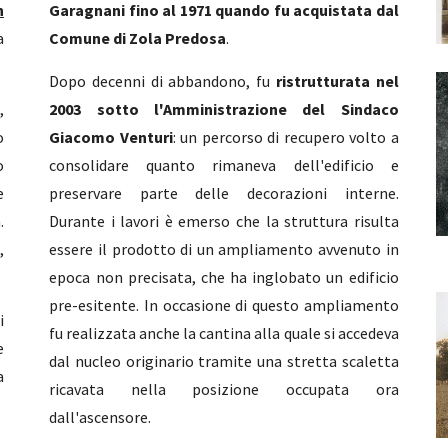
n
Garagnani fino al 1971 quando fu acquistata dal
a
Comune di Zola Predosa
.
Dopo decenni di abbandono, fu
ristrutturata nel
,
2003 sotto l'Amministrazione del Sindaco
o
Giacomo Venturi
:
un percorso di recupero volto a
o
consolidare quanto rimaneva dell'edificio e
e
preservare parte delle decorazioni interne.
.
Durante i lavori è emerso che la struttura risulta
,
essere il prodotto di un ampliamento avvenuto in
epoca non precisata, che ha inglobato un edificio
pre-esitente. In occasione di questo ampliamento
i
fu realizzata anche la cantina alla quale si accedeva
e
dal nucleo originario tramite una stretta scaletta
a
ricavata nella posizione occupata ora
dall'ascensore.