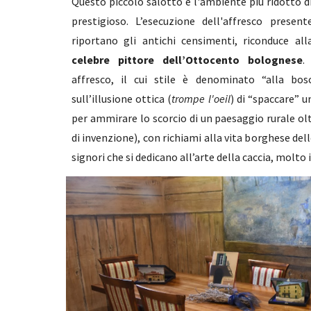
Questo piccolo salotto è l'ambiente più ridotto di 
prestigioso. L’esecuzione dell'affresco presen
riportano gli antichi censimenti, riconduce al
celebre pittore dell’Ottocento bolognese
.
affresco, il cui stile è denominato “alla bos
sull’illusione ottica (
trompe l'oeil
) di “spaccare” 
per ammirare lo scorcio di un paesaggio rurale o
di invenzione), con richiami alla vita borghese de
signori che si dedicano all’arte della caccia, molto 