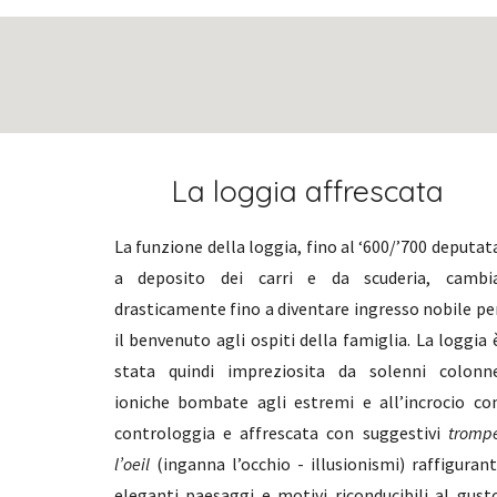
La loggia affrescata
La funzione della loggia, fino al ‘600/’700 deputat
a deposito dei carri e da scuderia, cambi
drasticamente fino a diventare ingresso nobile pe
il benvenuto agli ospiti della famiglia. La loggia 
stata quindi impreziosita da solenni colonn
ioniche bombate agli estremi e all’incrocio co
controloggia e affrescata con suggestivi
tromp
l’oeil
(inganna l’occhio - illusionismi) raffigurant
eleganti paesaggi e motivi riconducibili al gust