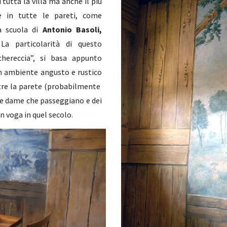
tutta la villa ma anche il più
te in tutte le pareti, come
la scuola di
Antonio Basoli,
 La particolarità di questo
chereccia”, si basa appunto
un ambiente angusto e rustico
ltre la parete (probabilmente
lle dame che passeggiano e dei
in voga in quel secolo.