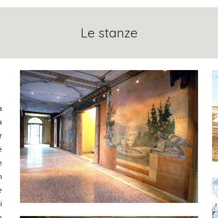
Le stanze
a
a
r
è
e
n
e
i
o