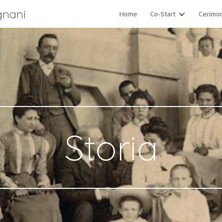
gnani
Home
Co-Start
Cerimo
ip to main content
Skip to navigat
Storia