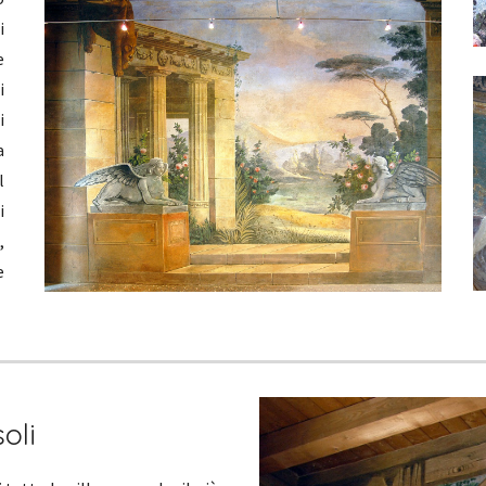
i
e
i
i
a
l
i
,
e
oli