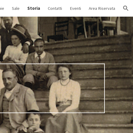
nie
Sale
Storia
Contatti
Eventi
Area Riservata
ion