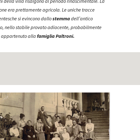
ni della villa risalgono al periodo rinascimentale. La
one era prettamente agricola. Le uniche tracce
ntesche si evincono dallo
stemma
dell’antico
, nello stabile provato adiacente, probabilmente
appartenuto alla
famiglia Paltroni.