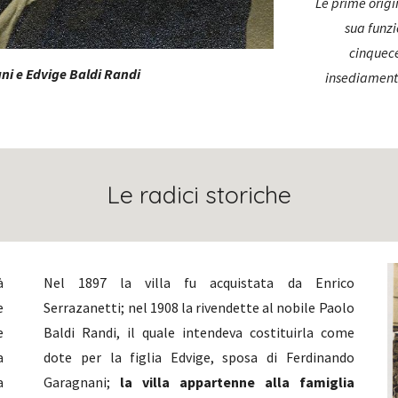
Le prime origi
sua funzi
cinquece
ni e Edvige Baldi Randi
insediamento
Le radici storiche
à
Nel 1897 la villa fu acquistata da Enrico
e
Serrazanetti; nel 1908 la rivendette al nobile Paolo
e
Baldi Randi, il quale intendeva costituirla come
a
dote per la figlia Edvige, sposa di Ferdinando
a
Garagnani;
la villa appartenne alla famiglia